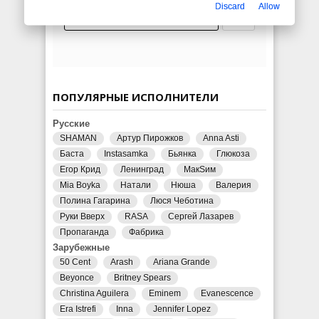
Discard
Allow
ПОПУЛЯРНЫЕ ИСПОЛНИТЕЛИ
Русские
SHAMAN
Артур Пирожков
Anna Asti
Баста
Instasamka
Бьянка
Глюкоза
Егор Крид
Ленинград
МакSим
Mia Boyka
Натали
Нюша
Валерия
Полина Гагарина
Люся Чеботина
Руки Вверх
RASA
Сергей Лазарев
Пропаганда
Фабрика
Зарубежные
50 Cent
Arash
Ariana Grande
Beyonce
Britney Spears
Christina Aguilera
Eminem
Evanescence
Era Istrefi
Inna
Jennifer Lopez