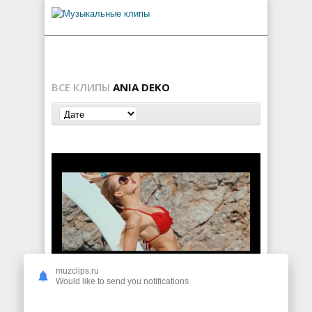
ВСЕ КЛИПЫ
ANIA DEKO
muzclips.ru
DJ Inox vs DNF & Vnalogic ft. Ania Deko — Summer
Would like to send you notifications
151
0