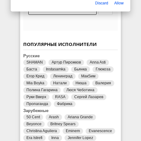
Discard
Allow
ПОПУЛЯРНЫЕ ИСПОЛНИТЕЛИ
Русские
SHAMAN
Артур Пирожков
Anna Asti
Баста
Instasamka
Бьянка
Глюкоза
Егор Крид
Ленинград
МакSим
Mia Boyka
Натали
Нюша
Валерия
Полина Гагарина
Люся Чеботина
Руки Вверх
RASA
Сергей Лазарев
Пропаганда
Фабрика
Зарубежные
50 Cent
Arash
Ariana Grande
Beyonce
Britney Spears
Christina Aguilera
Eminem
Evanescence
Era Istrefi
Inna
Jennifer Lopez