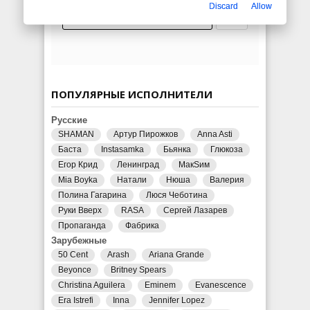
Discard
Allow
ПОПУЛЯРНЫЕ ИСПОЛНИТЕЛИ
Русские
SHAMAN
Артур Пирожков
Anna Asti
Баста
Instasamka
Бьянка
Глюкоза
Егор Крид
Ленинград
МакSим
Mia Boyka
Натали
Нюша
Валерия
Полина Гагарина
Люся Чеботина
Руки Вверх
RASA
Сергей Лазарев
Пропаганда
Фабрика
Зарубежные
50 Cent
Arash
Ariana Grande
Beyonce
Britney Spears
Christina Aguilera
Eminem
Evanescence
Era Istrefi
Inna
Jennifer Lopez