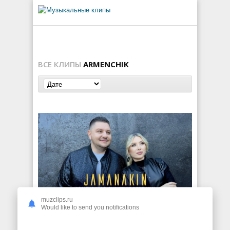
ВСЕ КЛИПЫ
ARMENCHIK
muzclips.ru
Armenchik & Christine Pepelyan — Jamanakin
Would like to send you notifications
493
0