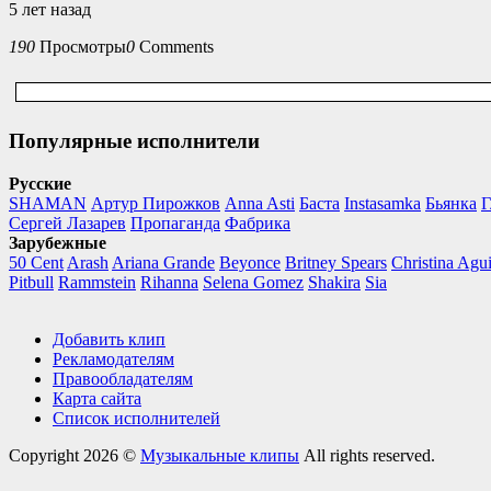
5 лет назад
190
Просмотры
0
Comments
Популярные исполнители
Русские
SHAMAN
Артур Пирожков
Anna Asti
Баста
Instasamka
Бьянка
Г
Сергей Лазарев
Пропаганда
Фабрика
Зарубежные
50 Cent
Arash
Ariana Grande
Beyonce
Britney Spears
Christina Agui
Pitbull
Rammstein
Rihanna
Selena Gomez
Shakira
Sia
Добавить клип
Рекламодателям
Правообладателям
Карта сайта
Список исполнителей
Copyright 2026 ©
Музыкальные клипы
All rights reserved.