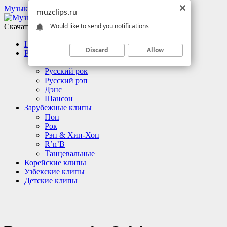
Музыкальные клипы
muzclips.ru
Would like to send you notifications
Скачать клипы бесплатно
Новинки
Discard
Allow
Русские клипы
Русский поп
Русский рок
Русский рэп
Дэнс
Шансон
Зарубежные клипы
Поп
Рок
Рэп & Хип-Хоп
R’n’B
Танцевальные
Корейские клипы
Узбекские клипы
Детские клипы