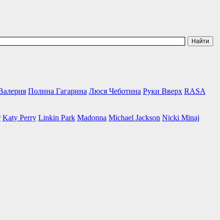
Валерия
Полина Гагарина
Люся Чеботина
Руки Вверх
RASA
r
Katy Perry
Linkin Park
Madonna
Michael Jackson
Nicki Minaj