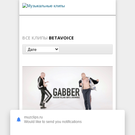
ВСЕ КЛИПЫ
BETAVOICE
muzclips.ru
Russian Village Boys & Betavoice — Gabber
Would like to send you notifications
438
0