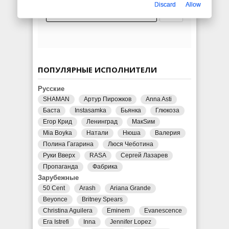
Discard
Allow
ПОПУЛЯРНЫЕ ИСПОЛНИТЕЛИ
Русские
SHAMAN
Артур Пирожков
Anna Asti
Баста
Instasamka
Бьянка
Глюкоза
Егор Крид
Ленинград
МакSим
Mia Boyka
Натали
Нюша
Валерия
Полина Гагарина
Люся Чеботина
Руки Вверх
RASA
Сергей Лазарев
Пропаганда
Фабрика
Зарубежные
50 Cent
Arash
Ariana Grande
Beyonce
Britney Spears
Christina Aguilera
Eminem
Evanescence
Era Istrefi
Inna
Jennifer Lopez