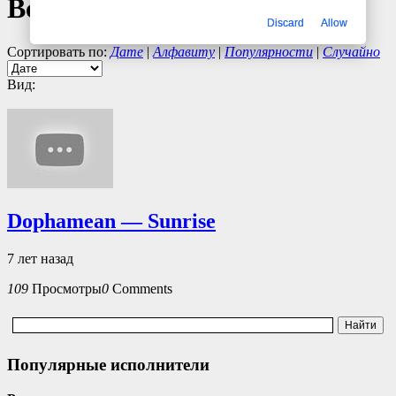
Все клипы
Dophamean
Discard
Allow
Сортировать по:
Дате
|
Алфавиту
|
Популярности
|
Случайно
Вид:
Dophamean — Sunrise
7 лет назад
109
Просмотры
0
Comments
Популярные исполнители