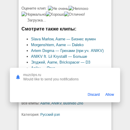
Оцените клип:
Загрузка...
Смотрите также клипы:
Slava Marlow, Aarne — Бизнес вумен
Morgenshtern, Aarne — Daleko
Artem Dogma — Грехами (при уч. ANIKV)
ANIKV ft. Lil Krystalll — Больше
Элджей, Aarne, Brickspacer — D3
Anikv — Ярко
ANIKV ft. SALUKI — Меня не будет
muzclips.ru
Would like to send you notifications
ANIKV ft. SALUKI — Огни
ANIKV — О чем мечтать?
ANIKV ft. MAYOT — Таю
Discard
Allow
Все клипы:
Aarne
,
ANIKV
,
Bushido Zho
Категория:
Русский рэп