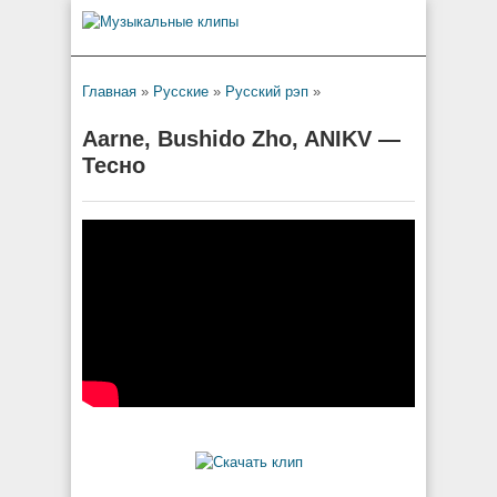
Главная
»
Русские
»
Русский рэп
»
Aarne, Bushido Zho, ANIKV —
Тесно