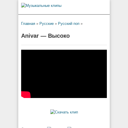
Главная
»
Русские
»
Русский поп
»
Anivar — Высоко