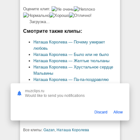
Оцените клип:
Загрузка...
Смотрите также клипы:
Наташа Королева — Почему умирает
любовь
Наташа Королева — Было или не было
Наташа Королева — Желтые тюльпаны
Наташа Королева — Хрустальное сердце
Мальвины
Наташа Королева — Па-па-поздравляю
Наташа Королева — Нет слова «Я»
muzclips.ru
Наташа Королева — Осень под ногами на
Would like to send you notifications
подошве
Gazan — Жадные до вайба
Gazan — Хабиби
Discard
Allow
Gazan — Бархатные тяги
Все клипы:
Gazan
,
Наташа Королева