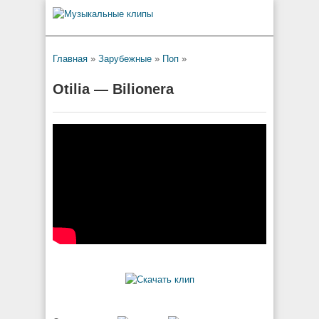
Главная
»
Зарубежные
»
Поп
»
Otilia — Bilionera