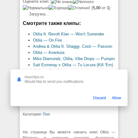
Оцените клип:
(
5,00
от
1
)
Загрузка...
Смотрите также клипы:
Otilia ft. Revolt Klan — Won’t Surrender
Otilia — On Fire
Andrea & Otilia ft. Shaggy, Costi — Passion
Otilia — Aventura
Mike Diamondz, Otilia, Vibe Drops — Pumpin
Sait Esmeray x Otilia — Tu Locura (Kill ‘Em)
Otilia — Seu Corpo
muzclips.ru
Otilia — Oh Na Na (Lyric Video)
Would like to send you notifications
Otilia — Nights in Marrakesh
Otilia — Lucky No. 7
Discard
Allow
Все клипы:
Otilia
Категория:
Поп
На странице Вы можете скачать клип Otilia —
Bilionera в хорошем качестве бесплатно.