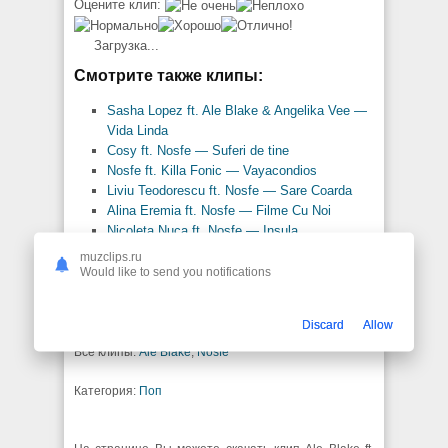
Оцените клип:
Загрузка...
Смотрите также клипы:
Sasha Lopez ft. Ale Blake & Angelika Vee —
Vida Linda
Cosy ft. Nosfe — Suferi de tine
Nosfe ft. Killa Fonic — Vayacondios
Liviu Teodorescu ft. Nosfe — Sare Coarda
Alina Eremia ft. Nosfe — Filme Cu Noi
Nicoleta Nuca ft. Nosfe — Insula
Nosfe ft. Raluka — File De Poveste
muzclips.ru
Nosfe x Ruby — Papi
Would like to send you notifications
Nosfe ft. Killa Fonic — 200
Doddy ft. Nosfe — Ca Rihanna
Discard
Allow
Все клипы:
Ale Blake
,
Nosfe
Категория:
Поп