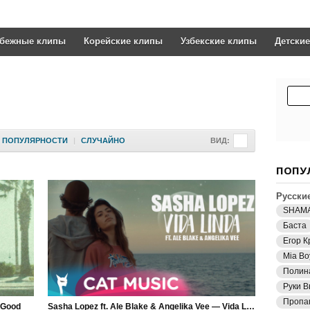
убежные клипы
Корейские клипы
Узбекские клипы
Детски
ПОПУЛЯРНОСТИ
|
СЛУЧАЙНО
ВИД:
ПОПУ
Русски
SHAM
Баста
Егор К
Mia Bo
Полин
Руки В
Пропа
g Good
Sasha Lopez ft. Ale Blake & Angelika Vee — Vida Linda