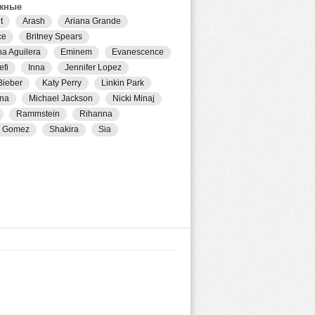
жные
t
Arash
Ariana Grande
ce
Britney Spears
na Aguilera
Eminem
Evanescence
efi
Inna
Jennifer Lopez
Bieber
Katy Perry
Linkin Park
na
Michael Jackson
Nicki Minaj
Rammstein
Rihanna
a Gomez
Shakira
Sia