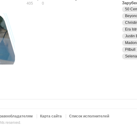
Зарубе
405
0
50 Cen
Beyon
Christi
Era Istr
Justin 
Madon
Pitbull
Selen
равообладателям
Карта сайта
Список исполнителей
ghts reserved.