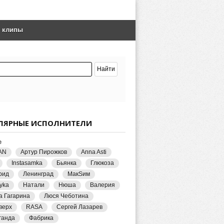
е клипы
ЛЯРНЫЕ ИСПОЛНИТЕЛИ
е
AN
Артур Пирожков
Anna Asti
Instasamka
Бьянка
Глюкоза
рид
Ленинград
МакSим
yka
Натали
Нюша
Валерия
а Гагарина
Люся Чеботина
верх
RASA
Сергей Лазарев
ганда
Фабрика