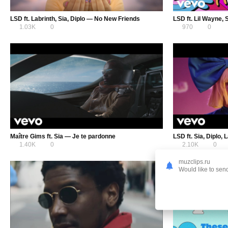
LSD ft. Labrinth, Sia, Diplo — No New Friends
1.03K
0
970
0
Maître Gims ft. Sia — Je te pardonne
LSD ft. Sia, Diplo,
1.40K
0
2.10K
0
muzclips.ru
Would like to send