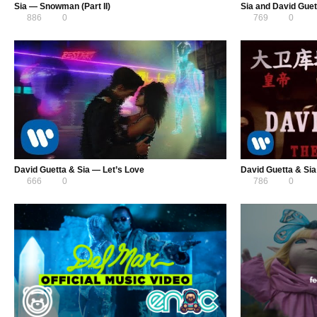
Sia — Snowman (Part II)
Sia and David Gue
886
0
769
0
David Guetta & Sia — Let’s Love
David Guetta & Si
666
0
786
0