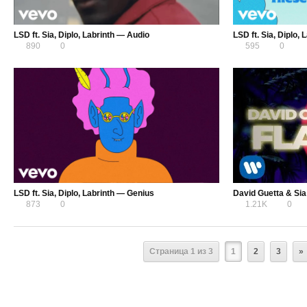
LSD ft. Sia, Diplo, Labrinth — Audio
890
0
595
0
LSD ft. Sia, Diplo, Labrinth — Genius
David Guetta & Sia
873
0
1.21K
0
Страница 1 из 3
1
2
3
»