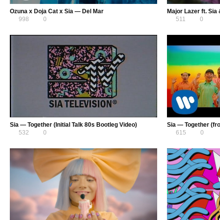
Ozuna x Doja Cat x Sia — Del Mar
Major Lazer ft. Sia
998
0
511
0
Sia — Together (Initial Talk 80s Bootleg Video)
Sia — Together (fr
532
0
615
0