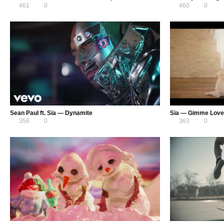
461
0
460
0
Sean Paul ft. Sia — Dynamite
Sia — Gimme Love
356
0
363
0