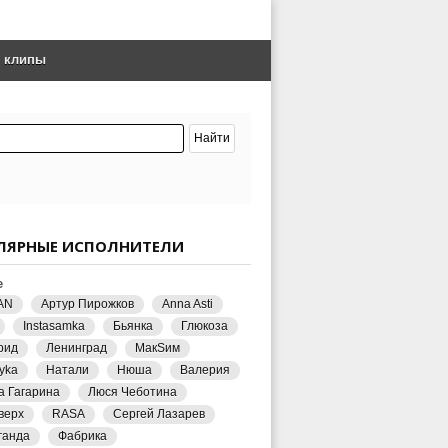
е клипы
ЛЯРНЫЕ ИСПОЛНИТЕЛИ
е
AN
Артур Пирожков
Anna Asti
Instasamka
Бьянка
Глюкоза
рид
Ленинград
МакSим
yka
Натали
Нюша
Валерия
а Гагарина
Люся Чеботина
верх
RASA
Сергей Лазарев
ганда
Фабрика