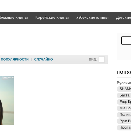
убежные клипы
Корейские клипы
Узбекские клипы
Детски
ПОПУЛЯРНОСТИ
|
СЛУЧАЙНО
ВИД:
ПОПУ
Русски
SHAM
Баста
Егор К
Mia Bo
Полин
Руки В
Пропа