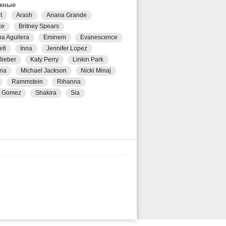
жные
t
Arash
Ariana Grande
ce
Britney Spears
na Aguilera
Eminem
Evanescence
efi
Inna
Jennifer Lopez
Bieber
Katy Perry
Linkin Park
na
Michael Jackson
Nicki Minaj
Rammstein
Rihanna
a Gomez
Shakira
Sia