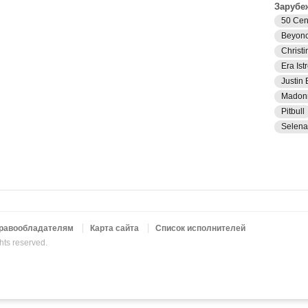
Зарубе
50 Cen
Beyon
Christi
Era Istr
Justin 
Madon
Pitbull
Selen
равообладателям
Карта сайта
Список исполнителей
ghts reserved.