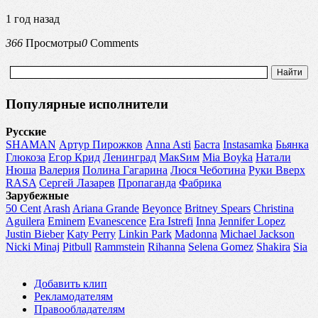
1 год назад
366
Просмотры
0
Comments
Популярные исполнители
Русские
SHAMAN
Артур Пирожков
Anna Asti
Баста
Instasamka
Бьянка
Глюкоза
Егор Крид
Ленинград
МакSим
Mia Boyka
Натали
Нюша
Валерия
Полина Гагарина
Люся Чеботина
Руки Вверх
RASA
Сергей Лазарев
Пропаганда
Фабрика
Зарубежные
50 Cent
Arash
Ariana Grande
Beyonce
Britney Spears
Christina
Aguilera
Eminem
Evanescence
Era Istrefi
Inna
Jennifer Lopez
Justin Bieber
Katy Perry
Linkin Park
Madonna
Michael Jackson
Nicki Minaj
Pitbull
Rammstein
Rihanna
Selena Gomez
Shakira
Sia
Добавить клип
Рекламодателям
Правообладателям