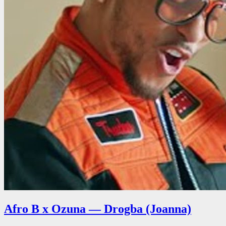
Afro B x Ozuna — Drogba (Joanna)