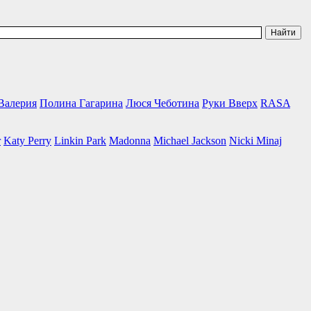
Валерия
Полина Гагарина
Люся Чеботина
Руки Вверх
RASA
r
Katy Perry
Linkin Park
Madonna
Michael Jackson
Nicki Minaj