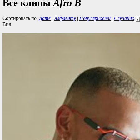
Все клипы
Afro B
Сортировать по:
Дате
|
Алфавиту
|
Популярности
|
Случайно
Вид: