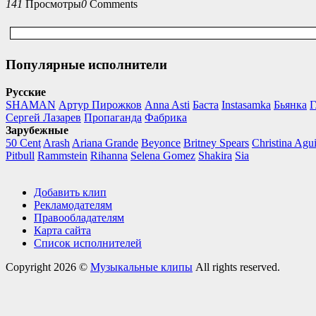
141
Просмотры
0
Comments
Популярные исполнители
Русские
SHAMAN
Артур Пирожков
Anna Asti
Баста
Instasamka
Бьянка
Г
Сергей Лазарев
Пропаганда
Фабрика
Зарубежные
50 Cent
Arash
Ariana Grande
Beyonce
Britney Spears
Christina Agui
Pitbull
Rammstein
Rihanna
Selena Gomez
Shakira
Sia
Добавить клип
Рекламодателям
Правообладателям
Карта сайта
Список исполнителей
Copyright 2026 ©
Музыкальные клипы
All rights reserved.