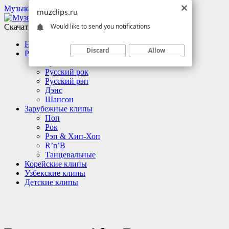
Музыкальные клипы
muzclips.ru
Would like to send you notifications
Скачать клипы бесплатно
Новинки
Discard
Allow
Русские клипы
Русский поп
Русский рок
Русский рэп
Дэнс
Шансон
Зарубежные клипы
Поп
Рок
Рэп & Хип-Хоп
R’n’B
Танцевальные
Корейские клипы
Узбекские клипы
Детские клипы