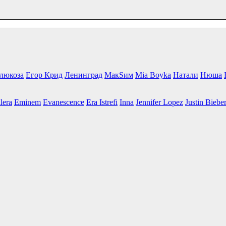
люкоза
Егор Крид
Ленинград
МакSим
Mia Boyka
Натали
Нюша
lera
Eminem
Evanescence
Era Istrefi
Inna
Jennifer Lopez
Justin Biebe