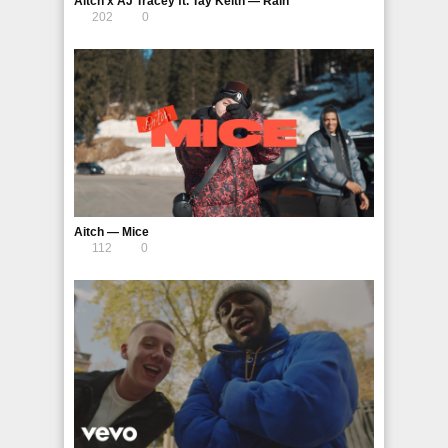
Aitch x AJ Tracey ft. Tay Keith — Rain
202
0
Aitch — Mice
112
0