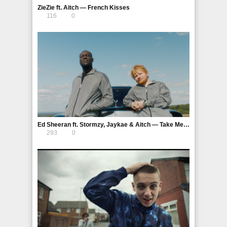
ZieZie ft. Aitch — French Kisses
116
0
Ed Sheeran ft. Stormzy, Jaykae & Aitch — Take Me Back To London (Sir Spyro Remix)
293
0