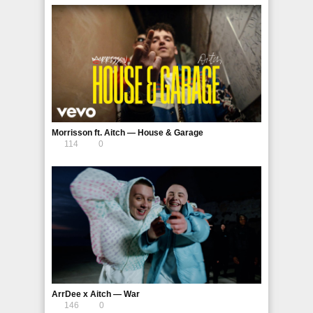
Morrisson ft. Aitch — House & Garage
114
0
ArrDee x Aitch — War
146
0