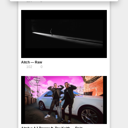
114
0
Aitch — Raw
102
0