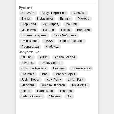
Русские
SHAMAN
Артур Пирожков
Anna Asti
Баста
Instasamka
Бьянка
Глюкоза
Егор Крид
Ленинград
МакSим
Mia Boyka
Натали
Нюша
Валерия
Полина Гагарина
Люся Чеботина
Руки Вверх
RASA
Сергей Лазарев
Пропаганда
Фабрика
Зарубежные
50 Cent
Arash
Ariana Grande
Beyonce
Britney Spears
Christina Aguilera
Eminem
Evanescence
Era Istrefi
Inna
Jennifer Lopez
Justin Bieber
Katy Perry
Linkin Park
Madonna
Michael Jackson
Nicki Minaj
Pitbull
Rammstein
Rihanna
Selena Gomez
Shakira
Sia