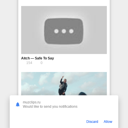
Aitch — Safe To Say
154
0
muzclips.ru
Would like to send you notifications
Discard
Allow
Aitch — 30