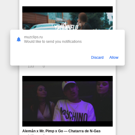
muzclips.ru
Would like to send you notifications
Discard
Allow
Alemán x Mr. Pimp x Talia — Bad Influencers
133
0
Alemán x Mr. Pimp x Go — Chatarra de N-Gas