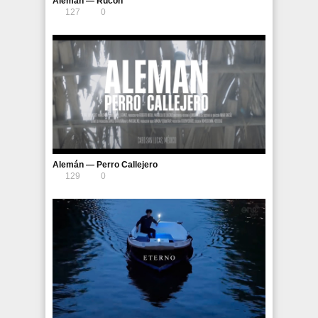
Alemán — Rucón
127
0
Alemán — Perro Callejero
129
0