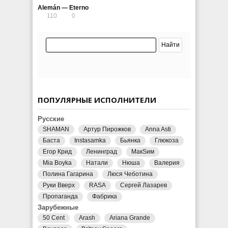
Alemán — Eterno
110
0
ПОПУЛЯРНЫЕ ИСПОЛНИТЕЛИ
Русские
SHAMAN
Артур Пирожков
Anna Asti
Баста
Instasamka
Бьянка
Глюкоза
Егор Крид
Ленинград
МакSим
Mia Boyka
Натали
Нюша
Валерия
Полина Гагарина
Люся Чеботина
Руки Вверх
RASA
Сергей Лазарев
Пропаганда
Фабрика
Зарубежные
50 Cent
Arash
Ariana Grande