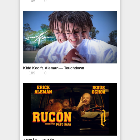
145
0
Kidd Keo ft. Aleman — Touchdown
189
0