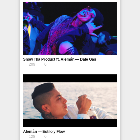
Snow Tha Product ft. Alemán — Dale Gas
209
0
Alemán — Estilo y Flow
128
0