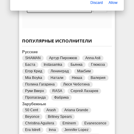
Discard
Allow
ПОПУЛЯРНЫЕ ИСПОЛНИТЕЛИ
Русские
SHAMAN
Артур Пирожков
Anna Asti
Баста
Instasamka
Бьянка
Глюкоза
Егор Крид
Ленинград
МакSим
Mia Boyka
Натали
Нюша
Валерия
Полина Гагарина
Люся Чеботина
Руки Вверх
RASA
Сергей Лазарев
Пропаганда
Фабрика
Зарубежные
50 Cent
Arash
Ariana Grande
Beyonce
Britney Spears
Christina Aguilera
Eminem
Evanescence
Era Istrefi
Inna
Jennifer Lopez