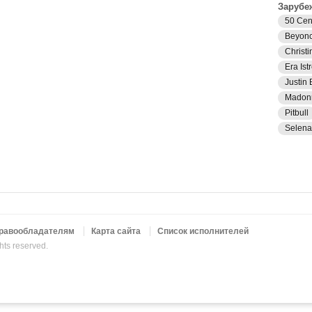
Зарубе
50 Cen
Beyon
Christi
Era Istr
Justin 
Madon
Pitbull
Selen
равообладателям
Карта сайта
Список исполнителей
ghts reserved.