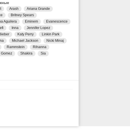
жные
t
Arash
Ariana Grande
ce
Britney Spears
na Aguilera
Eminem
Evanescence
efi
Inna
Jennifer Lopez
Bieber
Katy Perry
Linkin Park
na
Michael Jackson
Nicki Minaj
Rammstein
Rihanna
a Gomez
Shakira
Sia