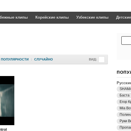
убежные клипы
Корейские клипы
Узбекские клипы
Детски
ПОПУЛЯРНОСТИ
|
СЛУЧАЙНО
ВИД:
ПОПУ
Русски
SHAM
Баста
Егор К
Mia Bo
Полин
Руки В
Пропа
ntrol