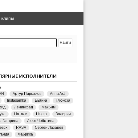
е клипы
ЛЯРНЫЕ ИСПОЛНИТЕЛИ
е
AN
Артур Пирожков
Anna Asti
Instasamka
Бьянка
Глюкоза
рид
Ленинград
МакSим
yka
Натали
Нюша
Валерия
а Гагарина
Люся Чеботина
верх
RASA
Сергей Лазарев
ганда
Фабрика