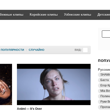
убежные клипы
Корейские клипы
Узбекские клипы
Детски
ПОПУЛЯРНОСТИ
|
СЛУЧАЙНО
ВИД:
ПОПУ
Русски
SHAM
Баста
Егор К
Mia Bo
Полин
Руки В
Пропа
Aniiml — It’s Over