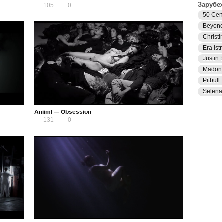
Зарубе
105
0
50 Cen
Beyon
Christi
Era Istr
Justin 
Madon
Pitbull
Selen
Aniiml — Obsession
131
0