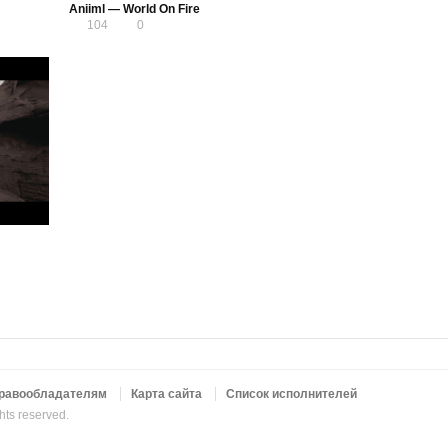
Aniiml — World On Fire
104
0
равообладателям
Карта сайта
Список исполнителей
ghts reserved.