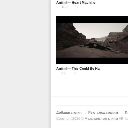
Aniiml — Heart Machine
103
0
Aniiml — This Could Be Ha
92
0
Добавить клип
Рекламодателям
П
Copyright 2026 ©
Музыкальные клипы
All ri