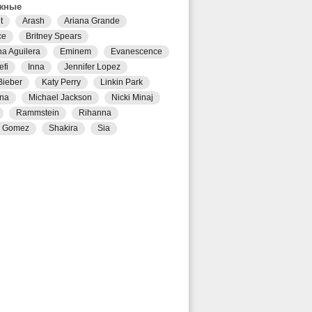
жные
t
Arash
Ariana Grande
ce
Britney Spears
na Aguilera
Eminem
Evanescence
efi
Inna
Jennifer Lopez
Bieber
Katy Perry
Linkin Park
na
Michael Jackson
Nicki Minaj
Rammstein
Rihanna
a Gomez
Shakira
Sia