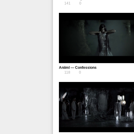
141
0
Aniiml — Confessions
118
0