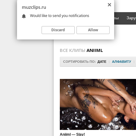
muzclips.ru
Would like to send you notifications
Новинки
Русские клипы
Зар
Discard
Allow
ВСЕ КЛИПЫ
ANIIML
СОРТИРОВАТЬ ПО:
ДАТЕ
|
АЛФАВИТУ
|
Aniiml — Slay!