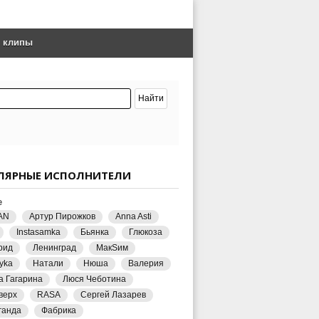
е клипы
ЛЯРНЫЕ ИСПОЛНИТЕЛИ
е
AN
Артур Пирожков
Anna Asti
Instasamka
Бьянка
Глюкоза
рид
Ленинград
МакSим
yka
Натали
Нюша
Валерия
а Гагарина
Люся Чеботина
верх
RASA
Сергей Лазарев
ганда
Фабрика