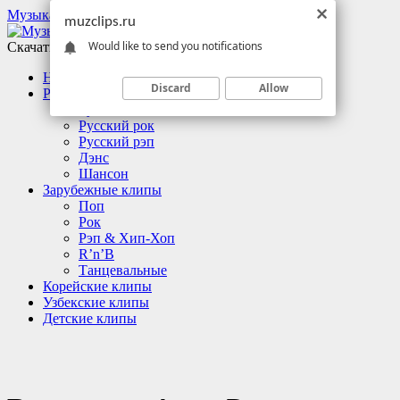
Музыкальные клипы
muzclips.ru
Would like to send you notifications
Скачать клипы бесплатно
Новинки
Discard
Allow
Русские клипы
Русский поп
Русский рок
Русский рэп
Дэнс
Шансон
Зарубежные клипы
Поп
Рок
Рэп & Хип-Хоп
R’n’B
Танцевальные
Корейские клипы
Узбекские клипы
Детские клипы