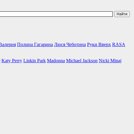
Валерия
Полина Гагарина
Люся Чеботина
Руки Вверх
RASA
r
Katy Perry
Linkin Park
Madonna
Michael Jackson
Nicki Minaj