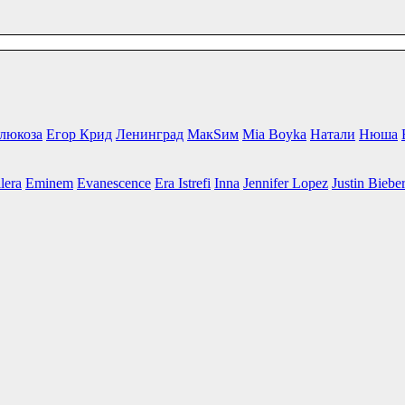
люкоза
Егор Крид
Ленинград
МакSим
Mia Boyka
Натали
Нюша
lera
Eminem
Evanescence
Era Istrefi
Inna
Jennifer Lopez
Justin Biebe