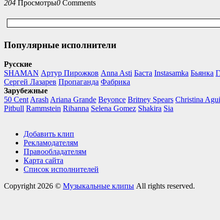
204
Просмотры
0
Comments
Популярные исполнители
Русские
SHAMAN
Артур Пирожков
Anna Asti
Баста
Instasamka
Бьянка
Г
Сергей Лазарев
Пропаганда
Фабрика
Зарубежные
50 Cent
Arash
Ariana Grande
Beyonce
Britney Spears
Christina Agui
Pitbull
Rammstein
Rihanna
Selena Gomez
Shakira
Sia
Добавить клип
Рекламодателям
Правообладателям
Карта сайта
Список исполнителей
Copyright 2026 ©
Музыкальные клипы
All rights reserved.