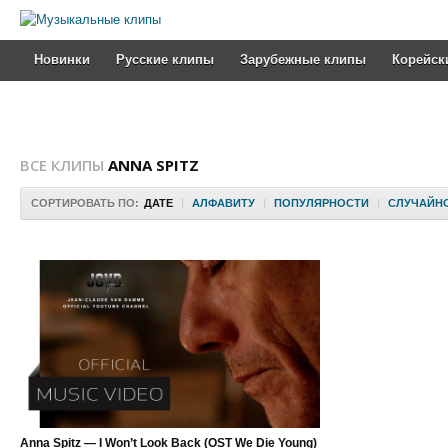
Новинки
Русские клипы
Зарубежные клипы
Корейск
ВСЕ КЛИПЫ
ANNA SPITZ
СОРТИРОВАТЬ ПО:
ДАТЕ
|
АЛФАВИТУ
|
ПОПУЛЯРНОСТИ
|
СЛУЧАЙН
Anna Spitz — I Won’t Look Back (OST We Die Young)