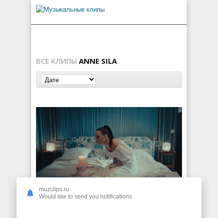
ВСЕ КЛИПЫ
ANNE SILA
muzclips.ru
Anne Sila — Le goût des choses
Would like to send you notifications
106
0