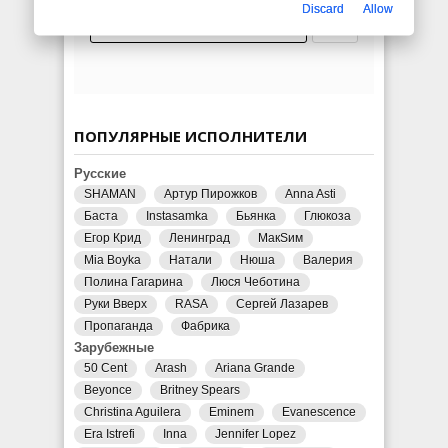
Discard
Allow
ПОПУЛЯРНЫЕ ИСПОЛНИТЕЛИ
Русские
SHAMAN
Артур Пирожков
Anna Asti
Баста
Instasamka
Бьянка
Глюкоза
Егор Крид
Ленинград
МакSим
Mia Boyka
Натали
Нюша
Валерия
Полина Гагарина
Люся Чеботина
Руки Вверх
RASA
Сергей Лазарев
Пропаганда
Фабрика
Зарубежные
50 Cent
Arash
Ariana Grande
Beyonce
Britney Spears
Christina Aguilera
Eminem
Evanescence
Era Istrefi
Inna
Jennifer Lopez