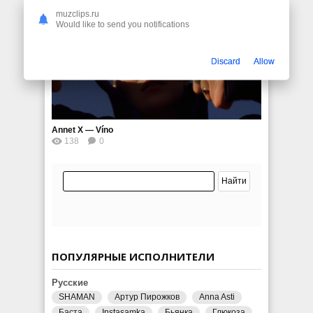
muzclips.ru
Would like to send you notifications
Discard
Allow
Annet X — Víno
138
0
ПОПУЛЯРНЫЕ ИСПОЛНИТЕЛИ
Русские
SHAMAN
Артур Пирожков
Anna Asti
Баста
Instasamka
Бьянка
Глюкоза