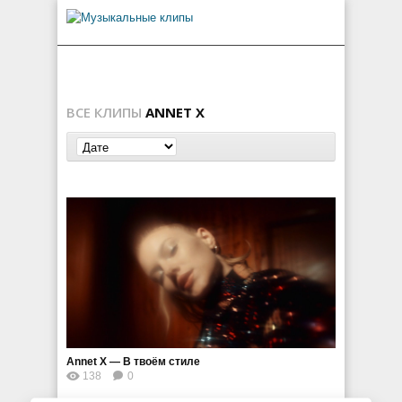
ВСЕ КЛИПЫ
ANNET X
Annet X — В твоём стиле
138
0