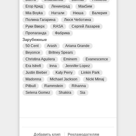
Егор Крид
Ленинград
МакSим
Mia Boyka
Натали
Нюша
Валерия
Полина Гагарина
Люся Чеботина
Руки Вверх
RASA
Сергей Лазарев
Пропаганда
Фабрика
Зарубежные
50 Cent
Arash
Ariana Grande
Beyonce
Britney Spears
Christina Aguilera
Eminem
Evanescence
Era Istrefi
Inna
Jennifer Lopez
Justin Bieber
Katy Perry
Linkin Park
Madonna
Michael Jackson
Nicki Minaj
Pitbull
Rammstein
Rihanna
Selena Gomez
Shakira
Sia
Добавить клип
Рекламодателям