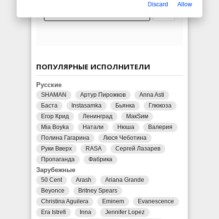
Discard
Allow
ПОПУЛЯРНЫЕ ИСПОЛНИТЕЛИ
Русские
SHAMAN
Артур Пирожков
Anna Asti
Баста
Instasamka
Бьянка
Глюкоза
Егор Крид
Ленинград
МакSим
Mia Boyka
Натали
Нюша
Валерия
Полина Гагарина
Люся Чеботина
Руки Вверх
RASA
Сергей Лазарев
Пропаганда
Фабрика
Зарубежные
50 Cent
Arash
Ariana Grande
Beyonce
Britney Spears
Christina Aguilera
Eminem
Evanescence
Era Istrefi
Inna
Jennifer Lopez