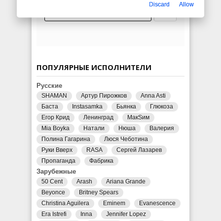
Discard
Allow
ПОПУЛЯРНЫЕ ИСПОЛНИТЕЛИ
Русские
SHAMAN
Артур Пирожков
Anna Asti
Баста
Instasamka
Бьянка
Глюкоза
Егор Крид
Ленинград
МакSим
Mia Boyka
Натали
Нюша
Валерия
Полина Гагарина
Люся Чеботина
Руки Вверх
RASA
Сергей Лазарев
Пропаганда
Фабрика
Зарубежные
50 Cent
Arash
Ariana Grande
Beyonce
Britney Spears
Christina Aguilera
Eminem
Evanescence
Era Istrefi
Inna
Jennifer Lopez