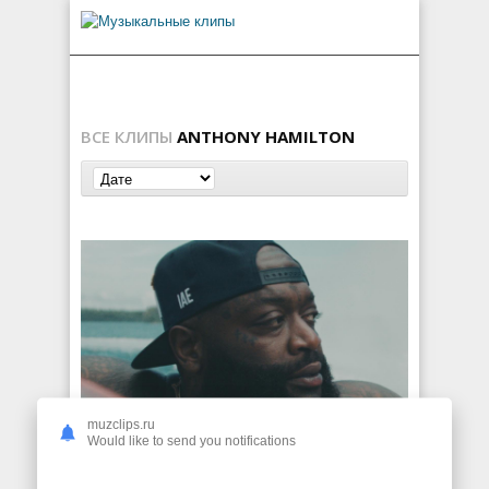
ВСЕ КЛИПЫ
ANTHONY HAMILTON
muzclips.ru
Rick Ross ft. Meek Mill, Anthony Hamilton — Lamborghini Doors
Would like to send you notifications
185
0