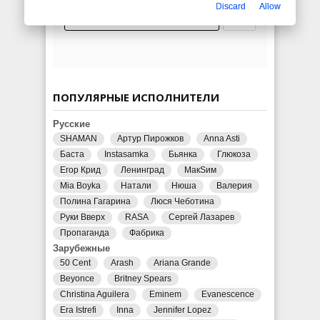
Discard
Allow
ПОПУЛЯРНЫЕ ИСПОЛНИТЕЛИ
Русские
SHAMAN
Артур Пирожков
Anna Asti
Баста
Instasamka
Бьянка
Глюкоза
Егор Крид
Ленинград
МакSим
Mia Boyka
Натали
Нюша
Валерия
Полина Гагарина
Люся Чеботина
Руки Вверх
RASA
Сергей Лазарев
Пропаганда
Фабрика
Зарубежные
50 Cent
Arash
Ariana Grande
Beyonce
Britney Spears
Christina Aguilera
Eminem
Evanescence
Era Istrefi
Inna
Jennifer Lopez