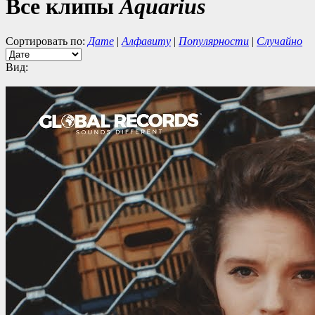
Все клипы
Aquarius
Сортировать по:
Дате
|
Алфавиту
|
Популярности
|
Случайно
Вид: