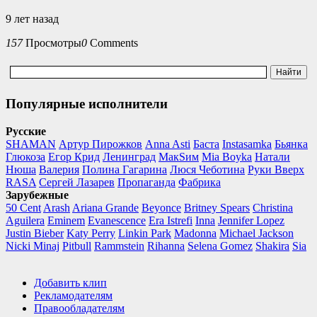
9 лет назад
157
Просмотры
0
Comments
Популярные исполнители
Русские
SHAMAN
Артур Пирожков
Anna Asti
Баста
Instasamka
Бьянка
Глюкоза
Егор Крид
Ленинград
МакSим
Mia Boyka
Натали
Нюша
Валерия
Полина Гагарина
Люся Чеботина
Руки Вверх
RASA
Сергей Лазарев
Пропаганда
Фабрика
Зарубежные
50 Cent
Arash
Ariana Grande
Beyonce
Britney Spears
Christina
Aguilera
Eminem
Evanescence
Era Istrefi
Inna
Jennifer Lopez
Justin Bieber
Katy Perry
Linkin Park
Madonna
Michael Jackson
Nicki Minaj
Pitbull
Rammstein
Rihanna
Selena Gomez
Shakira
Sia
Добавить клип
Рекламодателям
Правообладателям