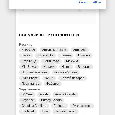
Discard
Allow
ПОПУЛЯРНЫЕ ИСПОЛНИТЕЛИ
Русские
SHAMAN
Артур Пирожков
Anna Asti
Баста
Instasamka
Бьянка
Глюкоза
Егор Крид
Ленинград
МакSим
Mia Boyka
Натали
Нюша
Валерия
Полина Гагарина
Люся Чеботина
Руки Вверх
RASA
Сергей Лазарев
Пропаганда
Фабрика
Зарубежные
50 Cent
Arash
Ariana Grande
Beyonce
Britney Spears
Christina Aguilera
Eminem
Evanescence
Era Istrefi
Inna
Jennifer Lopez