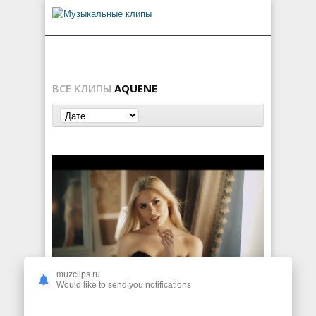
ВСЕ КЛИПЫ
AQUENE
muzclips.ru
Aquene — Sorry
Would like to send you notifications
133
0