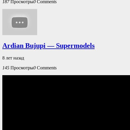
187
Просмотры
0
Comments
Ardian Bujupi — Supermodels
8 лет назад
145
Просмотры
0
Comments