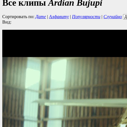
Все клипы
Ardian Bujupi
Сортировать по:
Дате
|
Алфавиту
|
Популярности
|
Случайно
Вид: