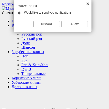
Музыкальные клипы
muzclips.ru
Would like to send you notifications
Скачать клипы бесплатно
Новинки
Discard
Allow
Русские клипы
Русский поп
Русский рок
Русский рэп
Дэнс
Шансон
Зарубежные клипы
Поп
Рок
Рэп & Хип-Хоп
R’n’B
Танцевальные
Корейские клипы
Узбекские клипы
Детские клипы