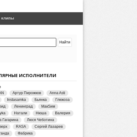
е клипы
ЛЯРНЫЕ ИСПОЛНИТЕЛИ
е
AN
Артур Пирожков
Anna Asti
Instasamka
Бьянка
Глюкоза
рид
Ленинград
МакSим
yka
Натали
Нюша
Валерия
а Гагарина
Люся Чеботина
верх
RASA
Сергей Лазарев
ганда
Фабрика