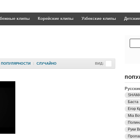
убежные клипы
Корейские клипы
Узбекские клипы
Детски
ПОПУЛЯРНОСТИ
|
СЛУЧАЙНО
ВИД:
ПОПУ
Русски
SHAM
Баста
Егор К
Mia Bo
Полин
Руки В
Пропа