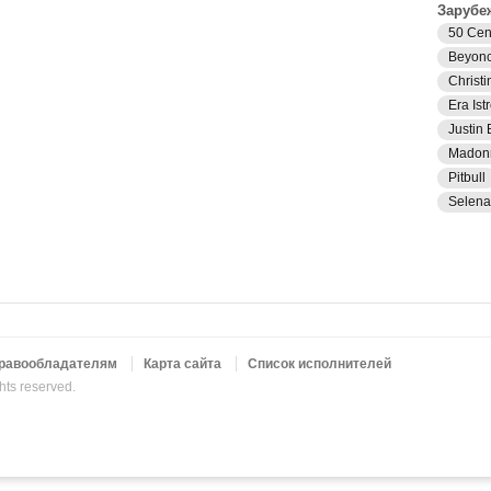
Зарубе
50 Cen
Beyon
Christi
Era Istr
Justin 
Madon
Pitbull
Selen
равообладателям
Карта сайта
Список исполнителей
ghts reserved.