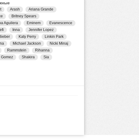
жные
t
Arash
Ariana Grande
ce
Britney Spears
na Aguilera
Eminem
Evanescence
efi
Inna
Jennifer Lopez
Bieber
Katy Perry
Linkin Park
na
Michael Jackson
Nicki Minaj
Rammstein
Rihanna
a Gomez
Shakira
Sia