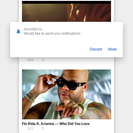
muzclips.ru
Would like to send you notifications
Discard
Allow
Shaggy ft. Arianna — If U Slip U Slide
208
0
Flo Rida ft. Arianna — Who Did You Love
311
0