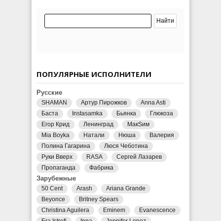
ПОПУЛЯРНЫЕ ИСПОЛНИТЕЛИ
Русские
SHAMAN
Артур Пирожков
Anna Asti
Баста
Instasamka
Бьянка
Глюкоза
Егор Крид
Ленинград
МакSим
Mia Boyka
Натали
Нюша
Валерия
Полина Гагарина
Люся Чеботина
Руки Вверх
RASA
Сергей Лазарев
Пропаганда
Фабрика
Зарубежные
50 Cent
Arash
Ariana Grande
Beyonce
Britney Spears
Christina Aguilera
Eminem
Evanescence