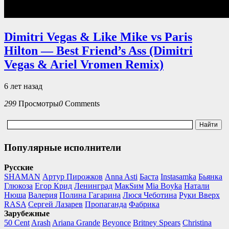
Dimitri Vegas & Like Mike vs Paris
Hilton — Best Friend’s Ass (Dimitri
Vegas & Ariel Vromen Remix)
6 лет назад
299
Просмотры
0
Comments
Популярные исполнители
Русские
SHAMAN
Артур Пирожков
Anna Asti
Баста
Instasamka
Бьянка
Глюкоза
Егор Крид
Ленинград
МакSим
Mia Boyka
Натали
Нюша
Валерия
Полина Гагарина
Люся Чеботина
Руки Вверх
RASA
Сергей Лазарев
Пропаганда
Фабрика
Зарубежные
50 Cent
Arash
Ariana Grande
Beyonce
Britney Spears
Christina