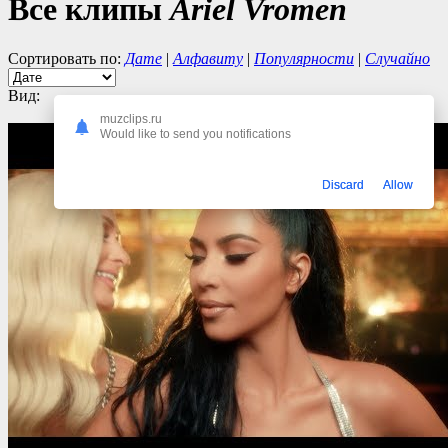
Все клипы
Ariel Vromen
Сортировать по:
Дате
|
Алфавиту
|
Популярности
|
Случайно
Вид:
muzclips.ru
Would like to send you notifications
Discard
Allow