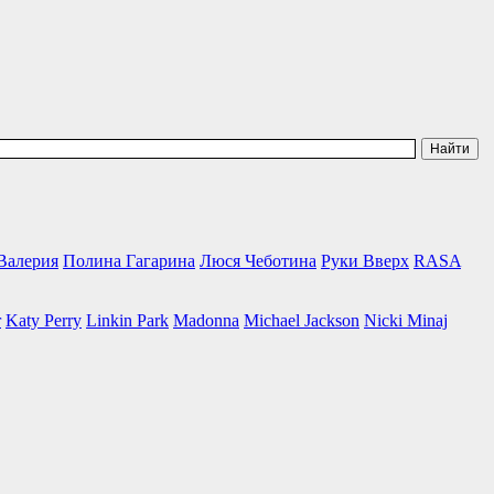
Валерия
Полина Гагарина
Люся Чеботина
Руки Вверх
RASA
r
Katy Perry
Linkin Park
Madonna
Michael Jackson
Nicki Minaj