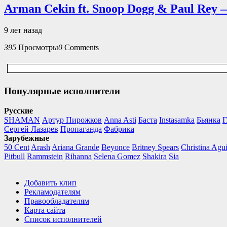
Arman Cekin ft. Snoop Dogg & Paul Rey 
9 лет назад
395
Просмотры
0
Comments
Популярные исполнители
Русские
SHAMAN
Артур Пирожков
Anna Asti
Баста
Instasamka
Бьянка
Г
Сергей Лазарев
Пропаганда
Фабрика
Зарубежные
50 Cent
Arash
Ariana Grande
Beyonce
Britney Spears
Christina Agui
Pitbull
Rammstein
Rihanna
Selena Gomez
Shakira
Sia
Добавить клип
Рекламодателям
Правообладателям
Карта сайта
Список исполнителей