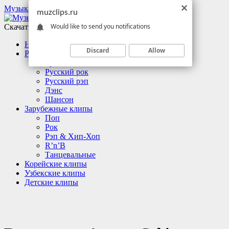
Музыкальные клипы
muzclips.ru
Would like to send you notifications
Скачать клипы бесплатно
Новинки
Discard
Allow
Русские клипы
Русский поп
Русский рок
Русский рэп
Дэнс
Шансон
Зарубежные клипы
Поп
Рок
Рэп & Хип-Хоп
R’n’B
Танцевальные
Корейские клипы
Узбекские клипы
Детские клипы