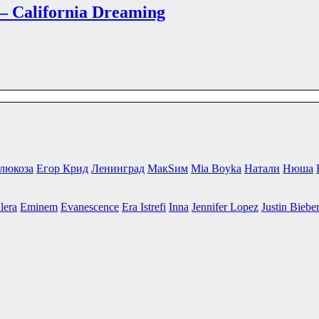
— California Dreaming
люкоза
Егор Крид
Ленинград
МакSим
Mia Boyka
Натали
Нюша
lera
Eminem
Evanescence
Era Istrefi
Inna
Jennifer Lopez
Justin Biebe