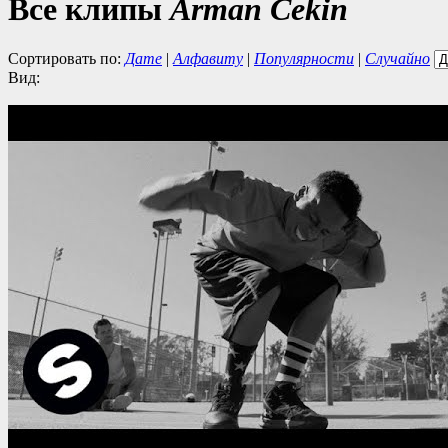
Все клипы
Arman Cekin
Сортировать по:
Дате
|
Алфавиту
|
Популярности
|
Случайно
Вид: