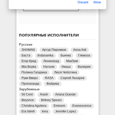
Discard
Allow
ПОПУЛЯРНЫЕ ИСПОЛНИТЕЛИ
Русские
SHAMAN
Артур Пирожков
Anna Asti
Баста
Instasamka
Бьянка
Глюкоза
Егор Крид
Ленинград
МакSим
Mia Boyka
Натали
Нюша
Валерия
Полина Гагарина
Люся Чеботина
Руки Вверх
RASA
Сергей Лазарев
Пропаганда
Фабрика
Зарубежные
50 Cent
Arash
Ariana Grande
Beyonce
Britney Spears
Christina Aguilera
Eminem
Evanescence
Era Istrefi
Inna
Jennifer Lopez