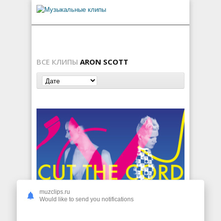
ВСЕ КЛИПЫ
ARON SCOTT
muzclips.ru
Aron Scott ft. Glorious Inc — Cut The Cord
Would like to send you notifications
111
0