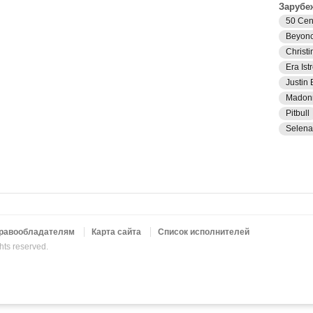
Зарубе
50 Cen
Beyon
Christi
Era Istr
Justin 
Madon
Pitbull
Selen
равообладателям
Карта сайта
Список исполнителей
ghts reserved.