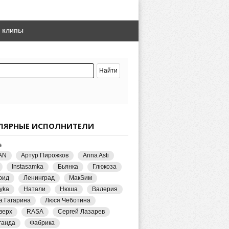
е клипы
ЛЯРНЫЕ ИСПОЛНИТЕЛИ
е
AN
Артур Пирожков
Anna Asti
Instasamka
Бьянка
Глюкоза
рид
Ленинград
МакSим
yka
Натали
Нюша
Валерия
а Гагарина
Люся Чеботина
верх
RASA
Сергей Лазарев
ганда
Фабрика