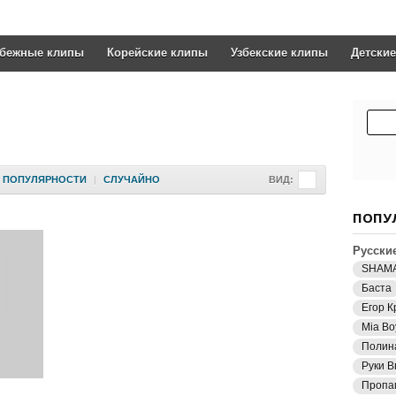
убежные клипы
Корейские клипы
Узбекские клипы
Детски
ПОПУЛЯРНОСТИ
|
СЛУЧАЙНО
ВИД:
ПОПУ
Русски
SHAM
Баста
Егор К
Mia Bo
Полин
Руки В
Пропа