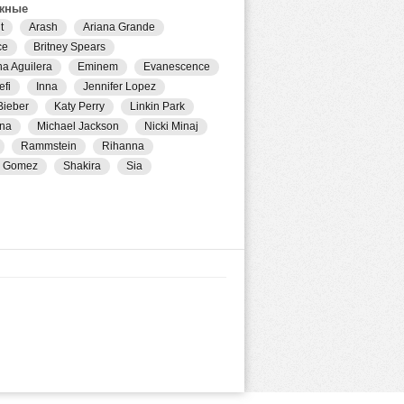
жные
t
Arash
Ariana Grande
ce
Britney Spears
na Aguilera
Eminem
Evanescence
efi
Inna
Jennifer Lopez
Bieber
Katy Perry
Linkin Park
na
Michael Jackson
Nicki Minaj
Rammstein
Rihanna
a Gomez
Shakira
Sia