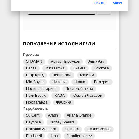
Discard
Allow
ПОПУЛЯРНЫЕ ИСПОЛНИТЕЛИ
Русские
SHAMAN
Артур Пирожков
Anna Asti
Баста
Instasamka
Бьянка
Глюкоза
Егор Крид
Ленинград
МакSим
Mia Boyka
Натали
Нюша
Валерия
Полина Гагарина
Люся Чеботина
Руки Вверх
RASA
Сергей Лазарев
Пропаганда
Фабрика
Зарубежные
50 Cent
Arash
Ariana Grande
Beyonce
Britney Spears
Christina Aguilera
Eminem
Evanescence
Era Istrefi
Inna
Jennifer Lopez