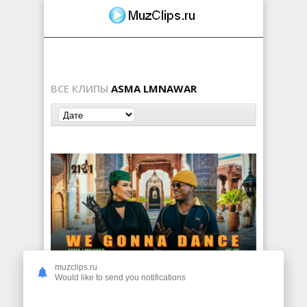
ВСЕ КЛИПЫ
ASMA LMNAWAR
muzclips.ru
Would like to send you notifications
Ne-Yo & Asma Lmnawar — We Gonna Dance
313
0