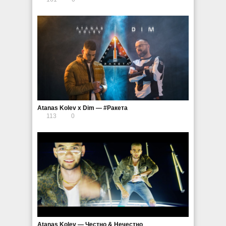
Atanas Kolev x Dim — #Ракета
113
0
Atanas Kolev — Честно & Нечестно