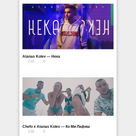
Atanas Kolev — Нека
218
0
Chefo x Atanas Kolev — Ко Ми Лафиш
138
0