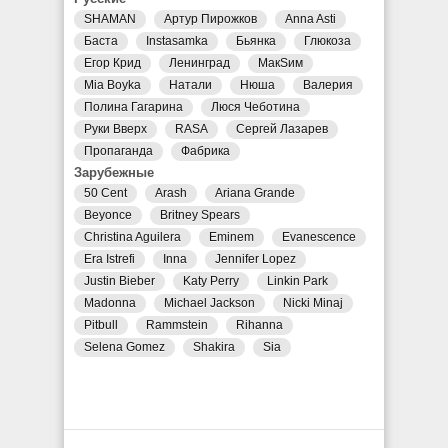
SHAMAN
Артур Пирожков
Anna Asti
Баста
Instasamka
Бьянка
Глюкоза
Егор Крид
Ленинград
МакSим
Mia Boyka
Натали
Нюша
Валерия
Полина Гагарина
Люся Чеботина
Руки Вверх
RASA
Сергей Лазарев
Пропаганда
Фабрика
Зарубежные
50 Cent
Arash
Ariana Grande
Beyonce
Britney Spears
Christina Aguilera
Eminem
Evanescence
Era Istrefi
Inna
Jennifer Lopez
Justin Bieber
Katy Perry
Linkin Park
Madonna
Michael Jackson
Nicki Minaj
Pitbull
Rammstein
Rihanna
Selena Gomez
Shakira
Sia