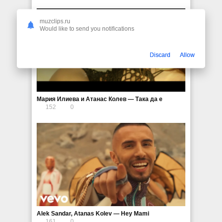
muzclips.ru
Would like to send you notifications
Discard
Allow
Мария Илиева и Атанас Колев — Така да е
152
0
Alek Sandar, Atanas Kolev — Hey Mami
161
0