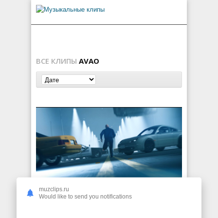
ВСЕ КЛИПЫ
AVAO
muzclips.ru
Will Sparks & AVAO — Thunder
Would like to send you notifications
137
0