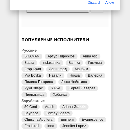
Discard
Allow
ПОПУЛЯРНЫЕ ИСПОЛНИТЕЛИ
Русские
SHAMAN
Артур Пирожков
Anna Asti
Баста
Instasamka
Бьянка
Глюкоза
Егор Крид
Ленинград
МакSим
Mia Boyka
Натали
Нюша
Валерия
Полина Гагарина
Люся Чеботина
Руки Вверх
RASA
Сергей Лазарев
Пропаганда
Фабрика
Зарубежные
50 Cent
Arash
Ariana Grande
Beyonce
Britney Spears
Christina Aguilera
Eminem
Evanescence
Era Istrefi
Inna
Jennifer Lopez