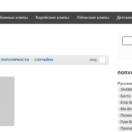
убежные клипы
Корейские клипы
Узбекские клипы
Детски
ПОПУЛЯРНОСТИ
|
СЛУЧАЙНО
ВИД:
ПОПУ
Русски
SHAM
Баста
Егор К
Mia Bo
Полин
Руки В
Пропа