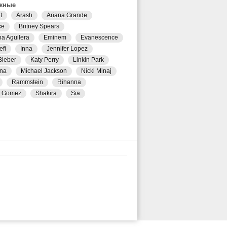
жные
t
Arash
Ariana Grande
ce
Britney Spears
na Aguilera
Eminem
Evanescence
efi
Inna
Jennifer Lopez
Bieber
Katy Perry
Linkin Park
na
Michael Jackson
Nicki Minaj
Rammstein
Rihanna
a Gomez
Shakira
Sia