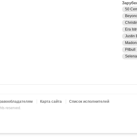
Зарубе
50 Cen
Beyon
Christi
Era Istr
Justin 
Madon
Pitbull
Selen
равообладателям
Карта сайта
Список исполнителей
ghts reserved.