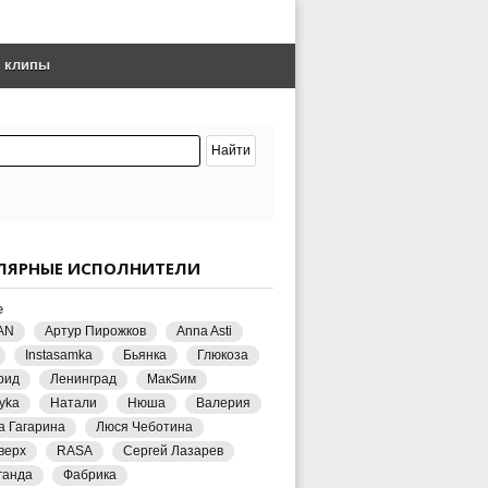
е клипы
ЛЯРНЫЕ ИСПОЛНИТЕЛИ
е
AN
Артур Пирожков
Anna Asti
Instasamka
Бьянка
Глюкоза
рид
Ленинград
МакSим
yka
Натали
Нюша
Валерия
а Гагарина
Люся Чеботина
верх
RASA
Сергей Лазарев
ганда
Фабрика