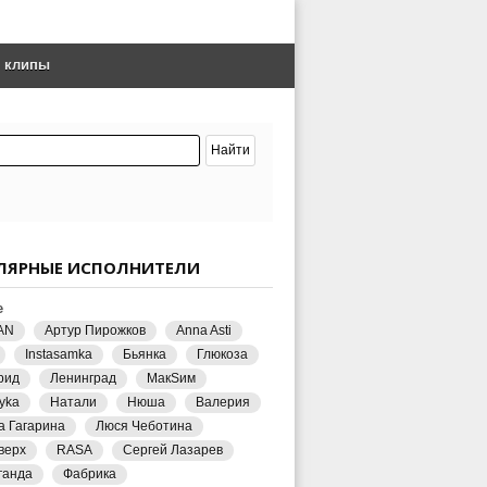
е клипы
ЛЯРНЫЕ ИСПОЛНИТЕЛИ
е
AN
Артур Пирожков
Anna Asti
Instasamka
Бьянка
Глюкоза
рид
Ленинград
МакSим
yka
Натали
Нюша
Валерия
а Гагарина
Люся Чеботина
верх
RASA
Сергей Лазарев
ганда
Фабрика