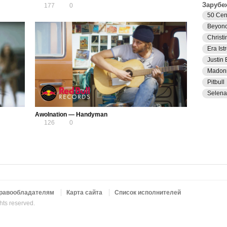
Зарубе
177
0
50 Cen
Beyon
Christi
Era Istr
Justin 
Madon
Pitbull
Selen
Awolnation — Handyman
126
0
равообладателям
Карта сайта
Список исполнителей
ghts reserved.