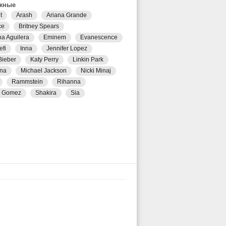
жные
t
Arash
Ariana Grande
ce
Britney Spears
na Aguilera
Eminem
Evanescence
efi
Inna
Jennifer Lopez
Bieber
Katy Perry
Linkin Park
na
Michael Jackson
Nicki Minaj
Rammstein
Rihanna
a Gomez
Shakira
Sia