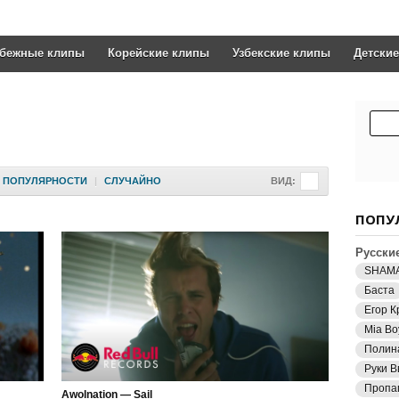
убежные клипы
Корейские клипы
Узбекские клипы
Детски
ПОПУЛЯРНОСТИ
|
СЛУЧАЙНО
ВИД:
ПОПУ
Русски
SHAM
Баста
Егор К
Mia Bo
Полин
Руки В
Пропа
Awolnation — Sail