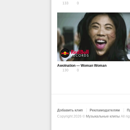
133
0
Awolnation — Woman Woman
130
0
Добавить клип
Рекламодателям
П
Copyright 2026 ©
Музыкальные клипы
All ri