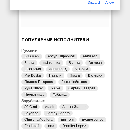
Discard
Allow
ПОПУЛЯРНЫЕ ИСПОЛНИТЕЛИ
Русские
SHAMAN
Артур Пирожков
Anna Asti
Баста
Instasamka
Бьянка
Глюкоза
Егор Крид
Ленинград
МакSим
Mia Boyka
Натали
Нюша
Валерия
Полина Гагарина
Люся Чеботина
Руки Вверх
RASA
Сергей Лазарев
Пропаганда
Фабрика
Зарубежные
50 Cent
Arash
Ariana Grande
Beyonce
Britney Spears
Christina Aguilera
Eminem
Evanescence
Era Istrefi
Inna
Jennifer Lopez