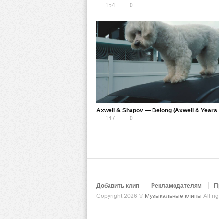
154
0
147
0
Добавить клип
Рекламодателям
П
Copyright 2026 ©
Музыкальные клипы
All ri