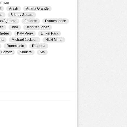
жные
t
Arash
Ariana Grande
ce
Britney Spears
na Aguilera
Eminem
Evanescence
efi
Inna
Jennifer Lopez
Bieber
Katy Perry
Linkin Park
na
Michael Jackson
Nicki Minaj
Rammstein
Rihanna
a Gomez
Shakira
Sia