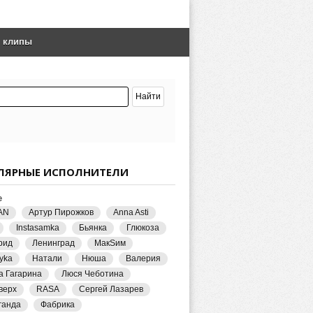
е клипы
ЛЯРНЫЕ ИСПОЛНИТЕЛИ
е
AN
Артур Пирожков
Anna Asti
Instasamka
Бьянка
Глюкоза
рид
Ленинград
МакSим
yka
Натали
Нюша
Валерия
а Гагарина
Люся Чеботина
верх
RASA
Сергей Лазарев
ганда
Фабрика