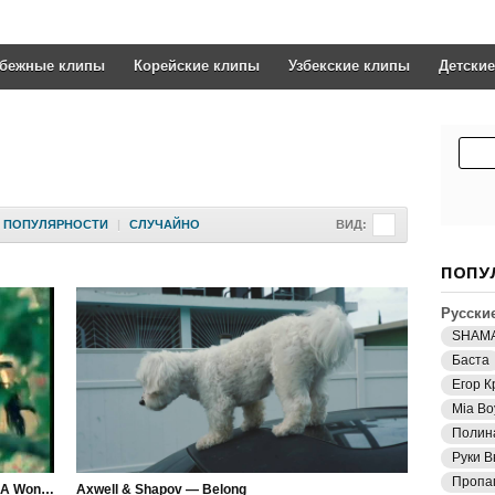
убежные клипы
Корейские клипы
Узбекские клипы
Детски
ПОПУЛЯРНОСТИ
|
СЛУЧАЙНО
ВИД:
ПОПУ
Русски
SHAM
Баста
Егор К
Mia Bo
Полин
Руки В
Пропа
Bob Sinclar & Axwell ft. Ron Carroll — What A Wonderful World
Axwell & Shapov — Belong