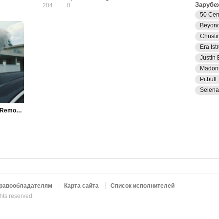
Зарубе
204
0
50 Cen
Beyon
Christi
Era Istr
Justin 
Madon
Pitbull
Selen
Axwell & Shapov — Belong (Axwell & Years Remode)
равообладателям
Карта сайта
Список исполнителей
ghts reserved.