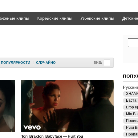
убежные клипы
Корейские клипы
Узбекские клипы
Детски
ПОПУЛЯРНОСТИ
|
СЛУЧАЙНО
ВИД:
ПОПУ
Русски
SHAM
Баста
Егор К
Mia Bo
Полин
Руки В
Пропа
Toni Braxton, Babyface — Hurt You