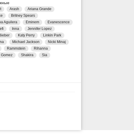
жные
t
Arash
Ariana Grande
ce
Britney Spears
na Aguilera
Eminem
Evanescence
efi
Inna
Jennifer Lopez
Bieber
Katy Perry
Linkin Park
na
Michael Jackson
Nicki Minaj
Rammstein
Rihanna
a Gomez
Shakira
Sia