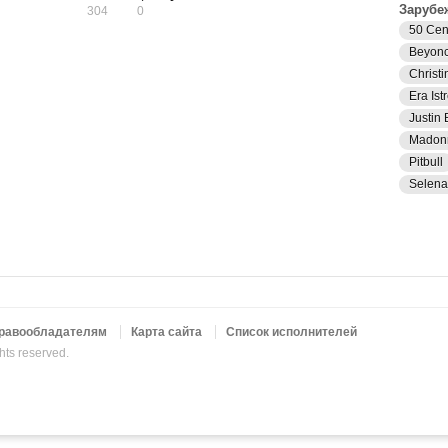
Зарубе
304
0
50 Cen
Beyon
Christi
Era Istr
Justin 
Madon
Pitbull
Selen
равообладателям
Карта сайта
Список исполнителей
ghts reserved.