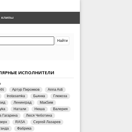
е клипы
ЛЯРНЫЕ ИСПОЛНИТЕЛИ
е
AN
Артур Пирожков
Anna Asti
Instasamka
Бьянка
Глюкоза
рид
Ленинград
МакSим
yka
Натали
Нюша
Валерия
а Гагарина
Люся Чеботина
верх
RASA
Сергей Лазарев
ганда
Фабрика