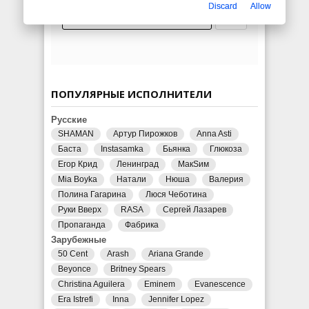
Discard
Allow
ПОПУЛЯРНЫЕ ИСПОЛНИТЕЛИ
Русские
SHAMAN
Артур Пирожков
Anna Asti
Баста
Instasamka
Бьянка
Глюкоза
Егор Крид
Ленинград
МакSим
Mia Boyka
Натали
Нюша
Валерия
Полина Гагарина
Люся Чеботина
Руки Вверх
RASA
Сергей Лазарев
Пропаганда
Фабрика
Зарубежные
50 Cent
Arash
Ariana Grande
Beyonce
Britney Spears
Christina Aguilera
Eminem
Evanescence
Era Istrefi
Inna
Jennifer Lopez