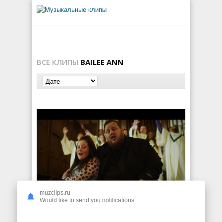
ВСЕ КЛИПЫ
BAILEE ANN
muzclips.ru
Jelly Roll ft. Bailee Ann — Tears Could Talk
Would like to send you notifications
125
0