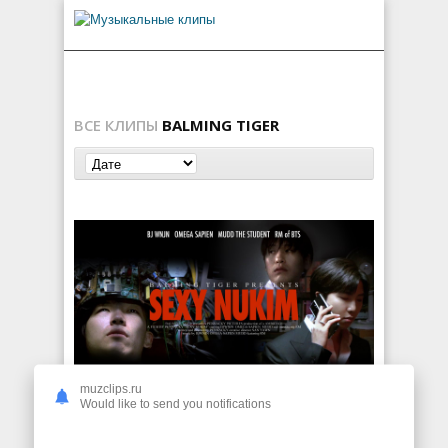
ВСЕ КЛИПЫ
BALMING TIGER
muzclips.ru
Balming Tiger ft. RM of BTS — Sexy Nukim
Would like to send you notifications
249
0