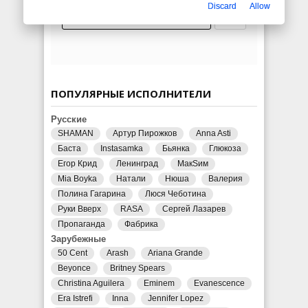
Discard
Allow
ПОПУЛЯРНЫЕ ИСПОЛНИТЕЛИ
Русские
SHAMAN
Артур Пирожков
Anna Asti
Баста
Instasamka
Бьянка
Глюкоза
Егор Крид
Ленинград
МакSим
Mia Boyka
Натали
Нюша
Валерия
Полина Гагарина
Люся Чеботина
Руки Вверх
RASA
Сергей Лазарев
Пропаганда
Фабрика
Зарубежные
50 Cent
Arash
Ariana Grande
Beyonce
Britney Spears
Christina Aguilera
Eminem
Evanescence
Era Istrefi
Inna
Jennifer Lopez