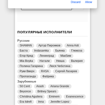
Discard
Allow
ПОПУЛЯРНЫЕ ИСПОЛНИТЕЛИ
Русские
SHAMAN
Артур Пирожков
Anna Asti
Баста
Instasamka
Бьянка
Глюкоза
Егор Крид
Ленинград
МакSим
Mia Boyka
Натали
Нюша
Валерия
Полина Гагарина
Люся Чеботина
Руки Вверх
RASA
Сергей Лазарев
Пропаганда
Фабрика
Зарубежные
50 Cent
Arash
Ariana Grande
Beyonce
Britney Spears
Christina Aguilera
Eminem
Evanescence
Era Istrefi
Inna
Jennifer Lopez