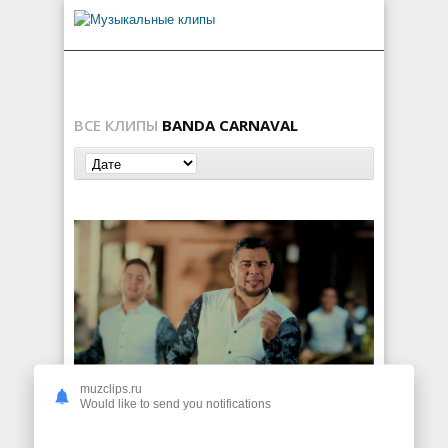
ВСЕ КЛИПЫ
BANDA CARNAVAL
muzclips.ru
Banda Carnaval — Olvidarte, Cómo?
Would like to send you notifications
101
0