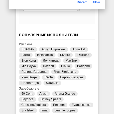
Discard
Allow
ПОПУЛЯРНЫЕ ИСПОЛНИТЕЛИ
Русские
SHAMAN
Артур Пирожков
Anna Asti
Баста
Instasamka
Бьянка
Глюкоза
Егор Крид
Ленинград
МакSим
Mia Boyka
Натали
Нюша
Валерия
Полина Гагарина
Люся Чеботина
Руки Вверх
RASA
Сергей Лазарев
Пропаганда
Фабрика
Зарубежные
50 Cent
Arash
Ariana Grande
Beyonce
Britney Spears
Christina Aguilera
Eminem
Evanescence
Era Istrefi
Inna
Jennifer Lopez