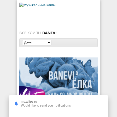
ВСЕ КЛИПЫ
BANEV!
muzclips.ru
BANEV! & Ёлка — Будь со мной рядом
Would like to send you notifications
400
0