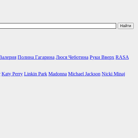
Валерия
Полина Гагарина
Люся Чеботина
Руки Вверх
RASA
r
Katy Perry
Linkin Park
Madonna
Michael Jackson
Nicki Minaj