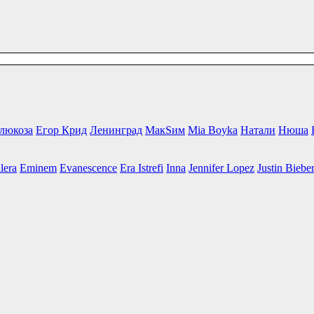
люкоза
Егор Крид
Ленинград
МакSим
Mia Boyka
Натали
Нюша
lera
Eminem
Evanescence
Era Istrefi
Inna
Jennifer Lopez
Justin Biebe