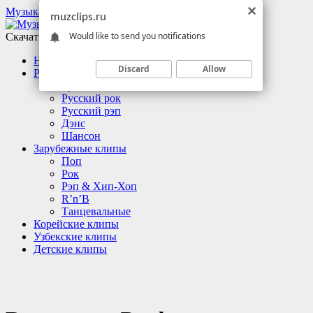
Музыкальные клипы
muzclips.ru
Would like to send you notifications
Скачать клипы бесплатно
Новинки
Discard
Allow
Русские клипы
Русский поп
Русский рок
Русский рэп
Дэнс
Шансон
Зарубежные клипы
Поп
Рок
Рэп & Хип-Хоп
R’n’B
Танцевальные
Корейские клипы
Узбекские клипы
Детские клипы