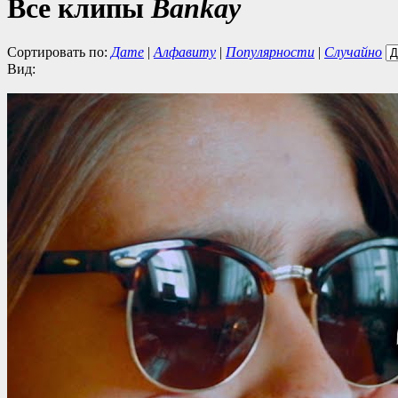
Все клипы
Bankay
Сортировать по:
Дате
|
Алфавиту
|
Популярности
|
Случайно
Вид: