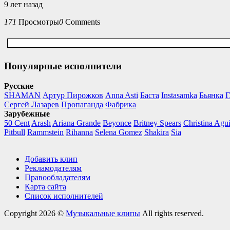
9 лет назад
171
Просмотры
0
Comments
Популярные исполнители
Русские
SHAMAN
Артур Пирожков
Anna Asti
Баста
Instasamka
Бьянка
Г
Сергей Лазарев
Пропаганда
Фабрика
Зарубежные
50 Cent
Arash
Ariana Grande
Beyonce
Britney Spears
Christina Agui
Pitbull
Rammstein
Rihanna
Selena Gomez
Shakira
Sia
Добавить клип
Рекламодателям
Правообладателям
Карта сайта
Список исполнителей
Copyright 2026 ©
Музыкальные клипы
All rights reserved.